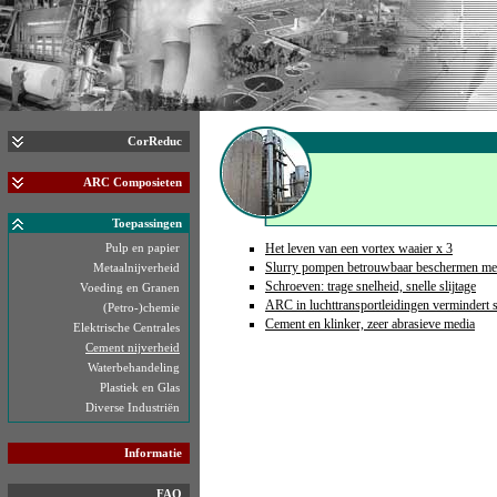
CorReduc
ARC Composieten
Toepassingen
Pulp en papier
Het leven van een vortex waaier x 3
Slurry pompen betrouwbaar beschermen m
Metaalnijverheid
Schroeven: trage snelheid, snelle slijtage
Voeding en Granen
ARC in luchttransportleidingen vermindert s
(Petro-)chemie
Cement en klinker, zeer abrasieve media
Elektrische Centrales
Cement nijverheid
Waterbehandeling
Plastiek en Glas
Diverse Industriën
Informatie
FAQ