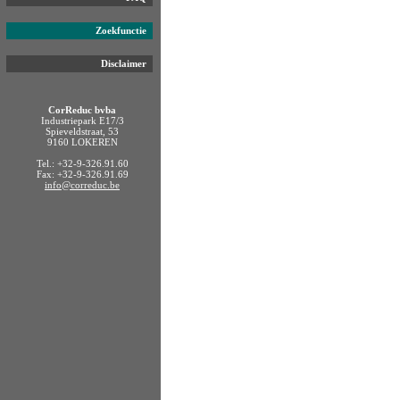
Zoekfunctie
Disclaimer
CorReduc bvba
Industriepark E17/3
Spieveldstraat, 53
9160 LOKEREN
Tel.: +32-9-326.91.60
Fax: +32-9-326.91.69
info@correduc.be