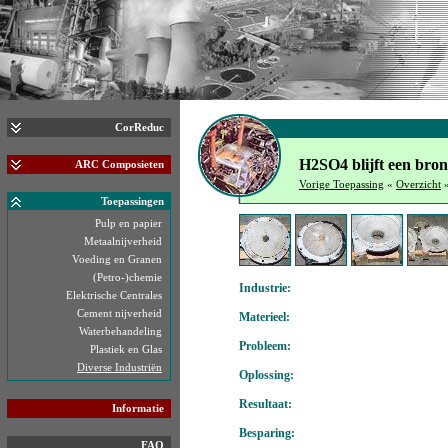
CorReduc
H2SO4 blijft een bron
ARC Composieten
Vorige Toepassing
«
Overzicht
Toepassingen
Pulp en papier
Metaalnijverheid
Voeding en Granen
(Petro-)chemie
Industrie:
Elektrische Centrales
Cement nijverheid
Materieel:
Waterbehandeling
Probleem:
Plastiek en Glas
Diverse Industriën
Oplossing:
Resultaat:
Informatie
Besparing:
FAQ