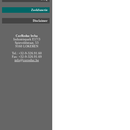
Zoekfunctie
Disclaimer
CorReduc bvba
Industriepark E17/3
Spieveldstraat, 53
9160 LOKEREN
Tel.: +32-9-326.91.60
Fax: +32-9-326.91.69
info@correduc.be