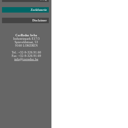
Zoekfunctie
Disclaimer
CorReduc bvba
Industriepark E17/3
Spieveldstraat, 53
9160 LOKEREN
Tel.: +32-9-326.91.60
Fax: +32-9-326.91.69
info@correduc.be