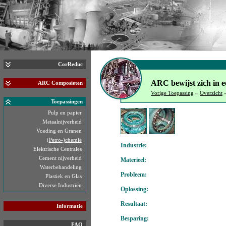
CorReduc
ARC bewijst zich in 
ARC Composieten
Vorige Toepassing
«
Overzicht
Toepassingen
Pulp en papier
Metaalnijverheid
Voeding en Granen
(Petro-)chemie
Industrie:
Elektrische Centrales
Cement nijverheid
Materieel:
Waterbehandeling
Probleem:
Plastiek en Glas
Diverse Industriën
Oplossing:
Resultaat:
Informatie
Besparing:
FAQ