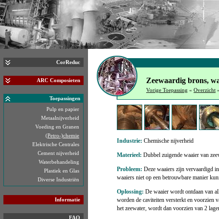
CorReduc
Zeewaardig brons, wat
ARC Composieten
Vorige Toepassing
«
Overzicht
Toepassingen
Pulp en papier
Metaalnijverheid
Voeding en Granen
(Petro-)chemie
Industrie:
Chemische nijverheid
Elektrische Centrales
Cement nijverheid
Materieel:
Dubbel zuigende waaier van zee
Waterbehandeling
Probleem:
Deze waaiers zijn vervaardigd i
Plastiek en Glas
waaiers niet op een betrouwbare manier kun
Diverse Industriën
Oplossing:
De waaier wordt ontdaan van alle
Informatie
worden de caviteiten versterkt en voorzien
het zeewater, wordt dan voorzien van 2 lag
FAQ