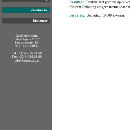
Resultaat:
Cavitatie heef geen vat op de k
Systeem Oplossing die geen interne spanninge
Zoekfunctie
Besparing:
Besparing: 10.000 €/waaier.
Disclaimer
CorReduc bvba
Industriepark E17/3
Spieveldstraat, 53
9160 LOKEREN
Tel.: +32-9-326.91.60
Fax: +32-9-326.91.69
info@correduc.be