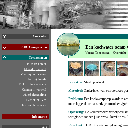
CorReduc
Een koelwater pomp v
ARC Composieten
Vorige Toepassing
«
Overzicht
Toepassingen
Pulp en papier
Metaalnijverheid
Voeding en Granen
(Petro-)chemie
Industrie:
Staalnijverheid
Elektrische Centrales
Cement nijverheid
Materieel:
Onderdelen van een vertikale p
Waterbehandeling
Probleem:
Een koelwaterpomp wordt in een
Plastiek en Glas
onderliggend metaal sterk gecorrodeerd/geëro
Diverse Industriën
Oplossing:
De koolteer werd verwijderd sam
Informatie
reinigingen tot een juist niveau bereikt w
Resultaat:
De ARC systeem oplossing voorzi
FAQ