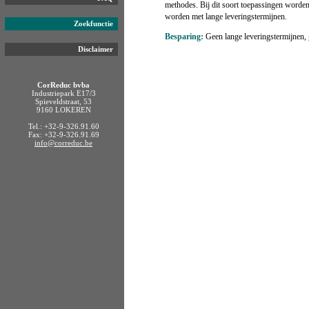
methodes. Bij dit soort toepassingen worde
worden met lange leveringstermijnen.
Zoekfunctie
Besparing:
Geen lange leveringstermijnen,
Disclaimer
CorReduc bvba
Industriepark E17/3
Spieveldstraat, 53
9160 LOKEREN
Tel.: +32-9-326.91.60
Fax: +32-9-326.91.69
info@correduc.be