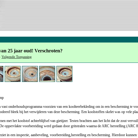
an 25 jaar oud! Verschroten?
»
Volgende Toepassing
omp
 vast onderhoudsprogramma voorzien van een koolteerbekleding om in een bescherming te voor
deerd bleek bij het verwijderen van deze bescherming. Een koolstoffen skelet was op vele plaats
en met het koolstof achterblijfsel van gietijzer. Testen brachten aan het licht dat de zout ver
as. De oppervlakte voorbereiding werd gedaan door gritstralen waarna de ARC herstelling (A
et in een inspectie, aanbeveling, voorbereiding,herstelling en bescherming. Hierdoor kunnen 